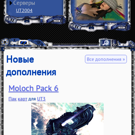
Серверы
UT2004
Новые
Все дополнения »
дополнения
Moloch Pack 6
Пак
карт
для
UT3