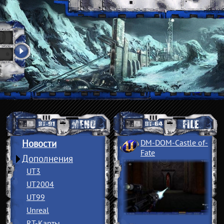
Новости
DM-DOM-Castle of
­
Fate
Дополнения
UT3
UT2004
UT99
Unreal
RT-Карты