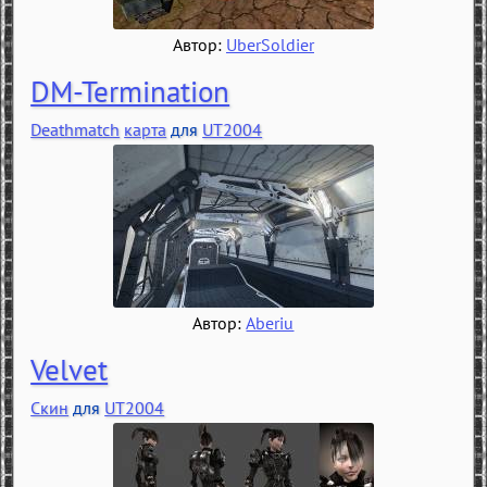
Автор:
UberSoldier
DM-Termination
Deathmatch
карта
для
UT2004
Автор:
Aberiu
Velvet
Скин
для
UT2004