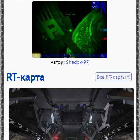
Автор:
Shadow97
RT-карта
Все RT-карты »