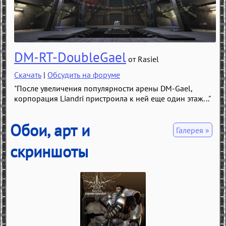
DM-RT-DoubleGael
от Rasiel
Скачать
Обсудить на форуме
"После увеличения популярности арены DM-Gael,
корпорация Liandri пристроила к ней еще один этаж..."
Обои, арт и
Галерея »
скриншоты