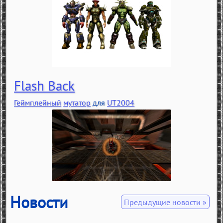
Flash Back
Геймплейный
мутатор
для
UT2004
Новости
Предыдущие новости »