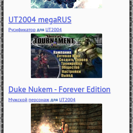
UT2004 megaRUS
Русификатор
для
UT2004
Duke Nukem - Forever Edition
Мужской
персонаж
для
UT2004