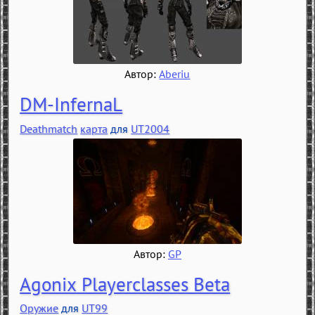
Автор:
Aberiu
DM-InfernaL
Deathmatch
карта
для
UT2004
Автор:
GP
Agonix Playerclasses Beta
Оружие
для
UT99