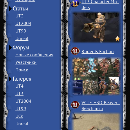
UT3 Character Mo
­
dels
Статьи
UT3
UT2004
UT99
Unreal
Форум
Rodents Faction
Новые сообщения
Участники
Поиск
Галерея
UT4
UT3
UT2004
VCTF-H3D-Beaver
­
Beach msu
UT99
UCs
Unreal