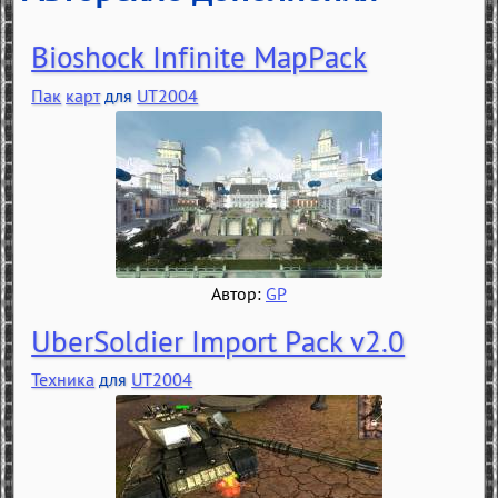
Bioshock Infinite MapPack
Пак
карт
для
UT2004
Автор:
GP
UberSoldier Import Pack v2.0
Техника
для
UT2004