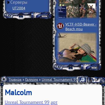
Серверы
UT2004
VCTF-H3D-Beaver
­
Beach msu
Главная
»
Галерея
»
Unreal Tournament 99
»
Арт
» Malcolm
Malcolm
Unreal Tournament 99
арт