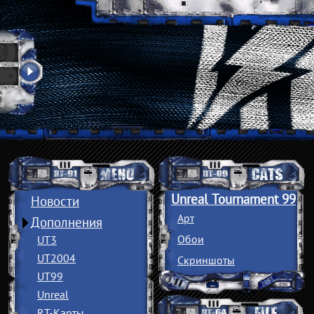
Unreal Tournament 99
Новости
Арт
Дополнения
Обои
UT3
UT2004
Скриншоты
UT99
Unreal
RT-Карты