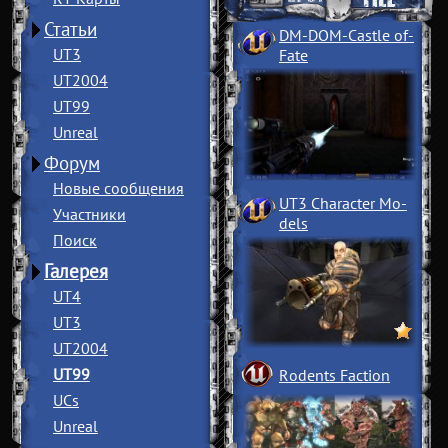
Статьи
DM-DOM-Castle of
­
UT3
Fate
UT2004
UT99
Unreal
Форум
Новые сообщения
UT3 Character Mo
­
Участники
dels
Поиск
Галерея
UT4
UT3
UT2004
UT99
Rodents Faction
UCs
Unreal