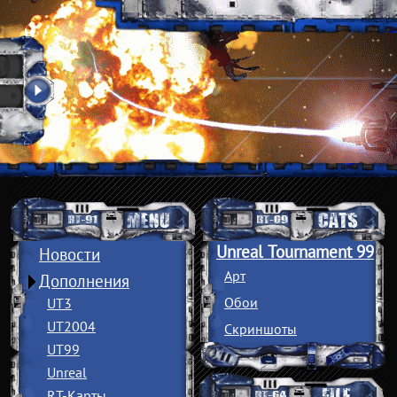
Unreal Tournament 99
Новости
Арт
Дополнения
Обои
UT3
UT2004
Скриншоты
UT99
Unreal
RT-Карты