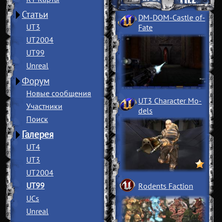
Статьи
DM-DOM-Castle of
­
UT3
Fate
UT2004
UT99
Unreal
Форум
Новые сообщения
UT3 Character Mo
­
Участники
dels
Поиск
Галерея
UT4
UT3
UT2004
UT99
Rodents Faction
UCs
Unreal