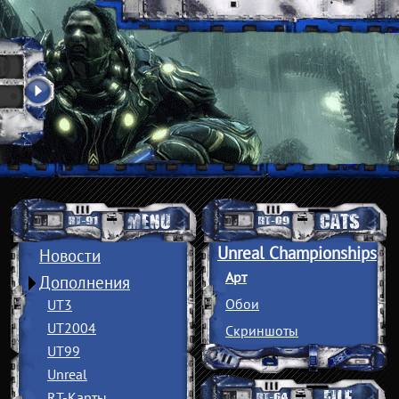
Unreal Championships
Новости
Арт
Дополнения
Обои
UT3
UT2004
Скриншоты
UT99
Unreal
RT-Карты