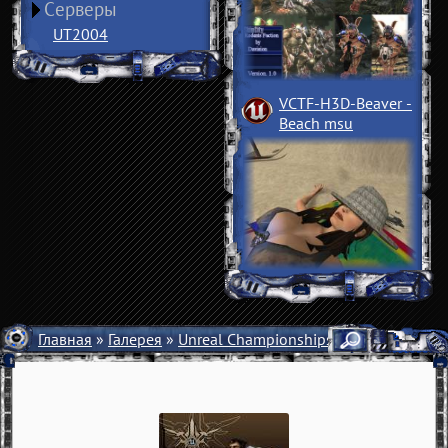
Серверы
UT2004
VCTF-H3D-Beaver
­
Beach msu
Главная
»
Галерея
»
Unreal Championships
» Арт