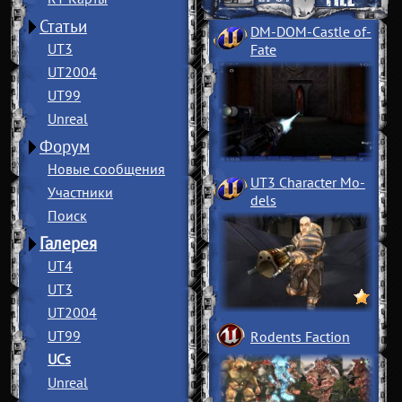
Статьи
DM-DOM-Castle of
­
UT3
Fate
UT2004
UT99
Unreal
Форум
Новые сообщения
UT3 Character Mo
­
Участники
dels
Поиск
Галерея
UT4
UT3
UT2004
UT99
Rodents Faction
UCs
Unreal