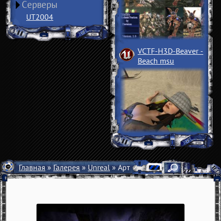
Серверы
UT2004
VCTF-H3D-Beaver
­
Beach msu
Главная
»
Галерея
»
Unreal
» Арт