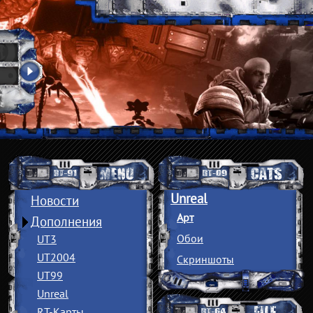
Unreal
Новости
Арт
Дополнения
Обои
UT3
UT2004
Скриншоты
UT99
Unreal
RT-Карты