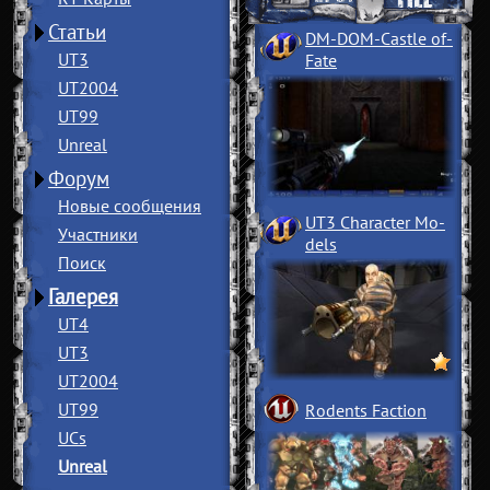
Статьи
DM-DOM-Castle of
­
UT3
Fate
UT2004
UT99
Unreal
Форум
Новые сообщения
UT3 Character Mo
­
Участники
dels
Поиск
Галерея
UT4
UT3
UT2004
UT99
Rodents Faction
UCs
Unreal